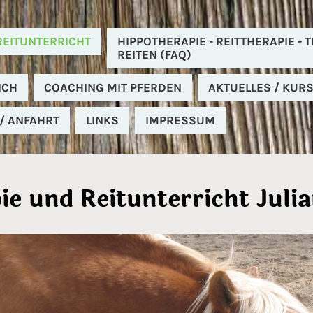
REITUNTERRICHT
HIPPOTHERAPIE - REITTHERAPIE -
REITEN (FAQ)
ICH
COACHING MIT PFERDEN
AKTUELLES / KUR
/ ANFAHRT
LINKS
IMPRESSUM
e und Reitunterricht Juli