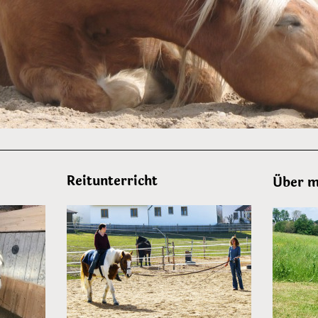
Reitunterricht
Über m